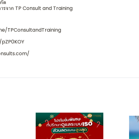
กัด
ริการจาก TP Consult and Training
.me/TPConsultandTraining
ee/pZP0KOY
nsults.com/