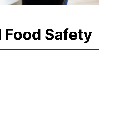
d
F
o
o
d
S
a
f
e
t
y