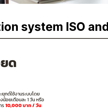
t
i
o
n
s
y
s
t
e
m
I
S
O
a
n
ียด
ะยุกต์ใช้งานระบบโดย
งน้อยเดือนละ 1 วัน หรือ
การ
10,000 บาท / วัน